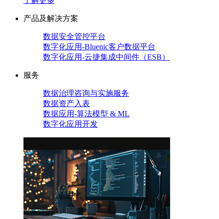
了解更多
产品及解决方案
数据安全管控平台
数字化应用-Bluenic客户数据平台
数字化应用-云捷集成中间件（ESB）
服务
数据治理咨询与实施服务
数据资产入表
数据应用-算法模型 & ML
数字化应用开发