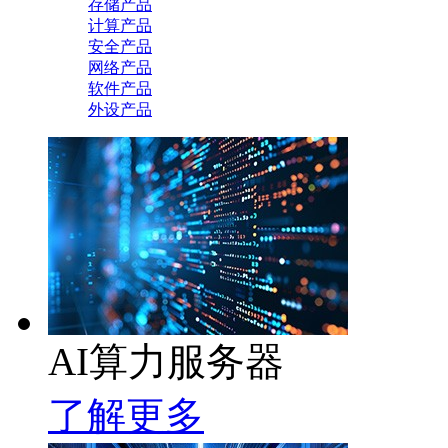
存储产品
计算产品
安全产品
网络产品
软件产品
外设产品
AI算力服务器
了解更多