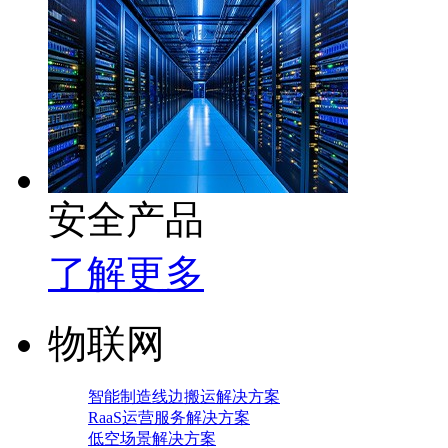
安全产品
了解更多
物联网
智能制造线边搬运解决方案
RaaS运营服务解决方案
低空场景解决方案